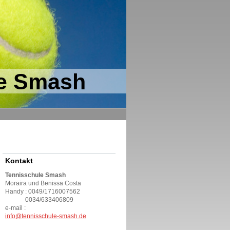
le Smash
Kontakt
Tennisschule Smash
Moraira und Benissa Costa
Handy : 0049/1716007562
0034/633406809
e-mail :
info@tennisschule-smash.de