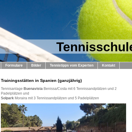
Tennisschu
Formulare
Bilder
Tennistipps vom Experten
Kontakt
Trainingsstätten in Spanien (ganzjährig)
Tennisanlage
Buenavista
Benissa/Costa mit 6 Tennissandplätzen und 2
Padelplätzen und
Solpark
Moraira mit 3 Tennissandplätzen und 5 Padelplätzen