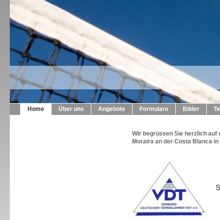
Home
Über uns
Angebote
Formulare
Bilder
Te
Wir begrüssen Sie herzlich au
Moraira an der Costa Blanca i
S